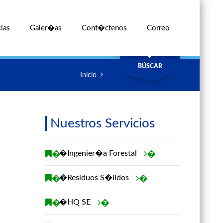
ias
Galer�as
Cont�ctenos
Correo
BÚSCAR
Inicio
Nuestros Servicios
�
�Ingenier�a Forestal
�
�
�Residuos S�lidos
�
�
�HQ SE
�