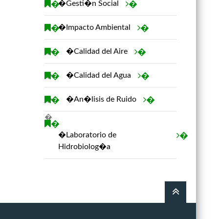
�
�Gesti�n Social
�
�
�Impacto Ambiental
�
�
�
�Calidad del Aire
�
�
�
�Calidad del Agua
�
�
�
�An�lisis de Ruido
�
�
�
�Laboratorio de
�
Hidrobiolog�a